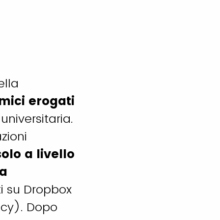
ella
emici erogati
 universitaria.
zioni
olo a livello
ca
ati su Dropbox
vacy). Dopo