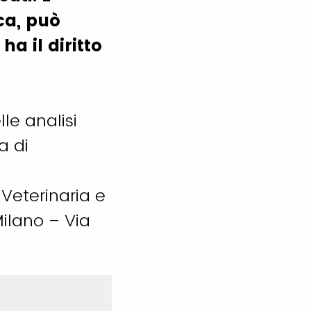
ca, può
a il diritto
lle analisi
a di
Veterinaria e
Milano – Via