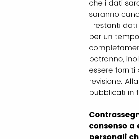
che i dati sar
saranno cance
I restanti da
per un tempo 
completamento
potranno, inol
essere forniti
revisione. Alla
pubblicati in
Contrassegna
consenso a e
personali ch