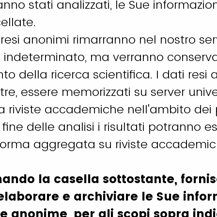
anno stati analizzati, le Sue informazio
llate.
ti resi anonimi rimarranno nel nostro s
indeterminato, ma verranno conservati
 della ricerca scientifica. I dati resi
tre, essere memorizzati su server univer
 a riviste accademiche nell'ambito dei 
 fine delle analisi i risultati potranno e
 forma aggregata su riviste accademic
ndo la casella sottostante, fornisc
laborare e archiviare le Sue inform
e anonime, per gli scopi sopra indic