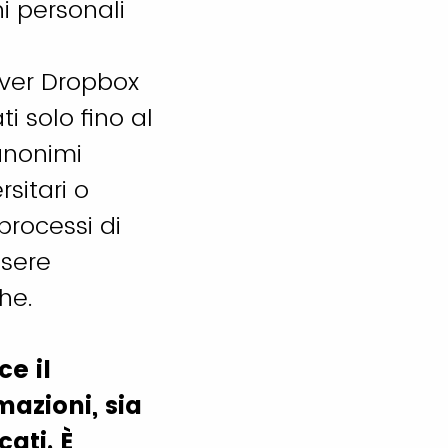
ni personali
erver Dropbox
 solo fino al
 anonimi
sitari o
processi di
ssere
he.
e il
azioni, sia
ati. È